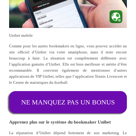
Unibet mobile
Comme pour les autres bookmakers en ligne, vous pouvez accéder au
site officiel d’Unibet via votre smartphone, mais il reste encore
beaucoup à faire. La situation est complètement différente avec
l’application gratuite d’Unibet. Elle est bien meilleure et mérite d’être
recommandée. Il convient également de mentionner d’autres
applications de VIP Unibet, telles que l’application Tennis Livescore et
le Centre de statistiques du football.
NE MANQUEZ PAS UN BONUS
Apprenez plus sur le système du bookmaker Unibet
La réputation d’Unibet dépend fortement de son marketing. Le