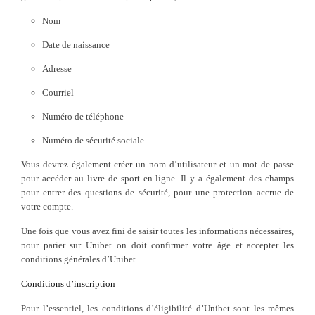
Nom
Date de naissance
Adresse
Courriel
Numéro de téléphone
Numéro de sécurité sociale
Vous devrez également créer un nom d’utilisateur et un mot de passe
pour accéder au livre de sport en ligne. Il y a également des champs
pour entrer des questions de sécurité, pour une protection accrue de
votre compte.
Une fois que vous avez fini de saisir toutes les informations nécessaires,
pour parier sur Unibet on doit confirmer votre âge et accepter les
conditions générales d’Unibet.
Conditions d’inscription
Pour l’essentiel, les conditions d’éligibilité d’Unibet sont les mêmes