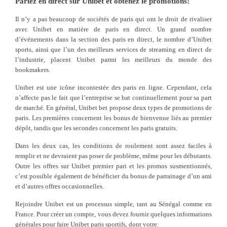
Pariez en direct sur Unibet et obtenez le promotions!
Il n’y a pas beaucoup de sociétés de paris qui ont le droit de rivaliser
avec Unibet en matière de paris en direct. Un grand nombre
d’événements dans la section des paris en direct, le nombre d’Unibet
sports, ainsi que l’un des meilleurs services de streaming en direct de
l’industrie, placent Unibet parmi les meilleurs du monde des
bookmakers.
Unibet est une icône incontestée des paris en ligne. Cependant, cela
n’affecte pas le fait que l’entreprise se bat continuellement pour sa part
de marché. En général, Unibet bet propose deux types de promotions de
paris. Les premières concernent les bonus de bienvenue liés au premier
dépôt, tandis que les secondes concernent les paris gratuits.
Dans les deux cas, les conditions de roulement sont assez faciles à
remplir et ne devraient pas poser de problème, même pour les débutants.
Outre les offres sur Unibet premier pari et les promos susmentionnés,
c’est possible également de bénéficier du bonus de parrainage d’un ami
et d’autres offres occasionnelles.
Rejoindre Unibet est un processus simple, tant au Sénégal comme en
France. Pour créer un compte, vous devez fournir quelques informations
générales pour faire Unibet paris sportifs, dont votre: