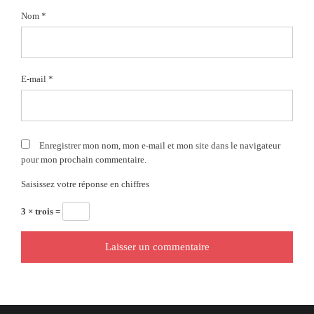
Nom
*
E-mail
*
Enregistrer mon nom, mon e-mail et mon site dans le navigateur
pour mon prochain commentaire.
Saisissez votre réponse en chiffres
3 × trois =