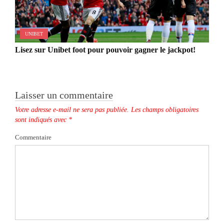
UNIBET
Lisez sur Unibet foot pour pouvoir gagner le jackpot!
Co
Laisser un commentaire
Votre adresse e-mail ne sera pas publiée.
Les champs obligatoires
sont indiqués avec
*
Commentaire