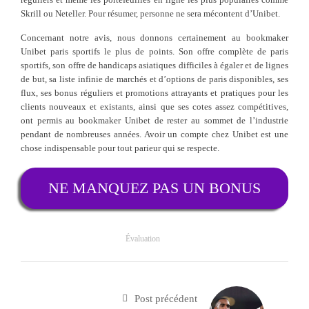
Skrill ou Neteller. Pour résumer, personne ne sera mécontent d’Unibet.
Concernant notre avis, nous donnons certainement au bookmaker
Unibet paris sportifs le plus de points. Son offre complète de paris
sportifs, son offre de handicaps asiatiques difficiles à égaler et de lignes
de but, sa liste infinie de marchés et d’options de paris disponibles, ses
flux, ses bonus réguliers et promotions attrayants et pratiques pour les
clients nouveaux et existants, ainsi que ses cotes assez compétitives,
ont permis au bookmaker Unibet de rester au sommet de l’industrie
pendant de nombreuses années. Avoir un compte chez Unibet est une
chose indispensable pour tout parieur qui se respecte.
NE MANQUEZ PAS UN BONUS
Évaluation
Post précédent