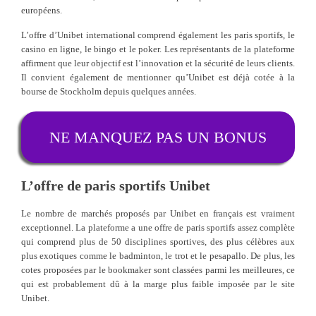
européens.
L’offre d’Unibet international comprend également les paris sportifs, le
casino en ligne, le bingo et le poker. Les représentants de la plateforme
affirment que leur objectif est l’innovation et la sécurité de leurs clients.
Il convient également de mentionner qu’Unibet est déjà cotée à la
bourse de Stockholm depuis quelques années.
NE MANQUEZ PAS UN BONUS
L’offre de paris sportifs Unibet
Le nombre de marchés proposés par Unibet en français est vraiment
exceptionnel. La plateforme a une offre de paris sportifs assez complète
qui comprend plus de 50 disciplines sportives, des plus célèbres aux
plus exotiques comme le badminton, le trot et le pesapallo. De plus, les
cotes proposées par le bookmaker sont classées parmi les meilleures, ce
qui est probablement dû à la marge plus faible imposée par le site
Unibet.