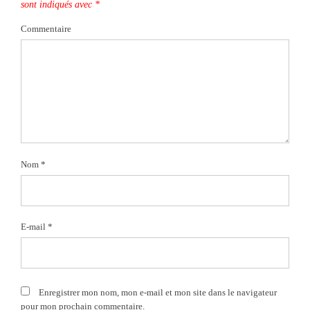
sont indiqués avec
*
Commentaire
Nom
*
E-mail
*
Enregistrer mon nom, mon e-mail et mon site dans le navigateur
pour mon prochain commentaire.