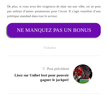
De plus, si vous avez des exigences de mise sur une offre, on ne peut
pas utiliser d’autres promotions pour l’avoir. Il s’agit toutefois d’une
politique standard dans tout le secteur.
NE MANQUEZ PAS UN BONUS
Évaluation
Post précédent
Lisez sur Unibet foot pour pouvoir
gagner le jackpot!