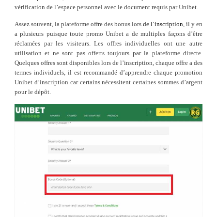
vérification de l’espace personnel avec le document requis par Unibet.
Assez souvent, la plateforme offre des bonus lors
de l’inscription
, il y en
a plusieurs puisque toute promo Unibet a de multiples façons d’être
réclamées par les visiteurs. Les offres individuelles ont une autre
utilisation et ne sont pas offerts toujours par la plateforme directe.
Quelques offres sont disponibles lors de l’inscription, chaque offre a des
termes individuels, il est recommandé d’apprendre chaque promotion
Unibet d’inscription car certains nécessitent certaines sommes d’argent
pour le dépôt.